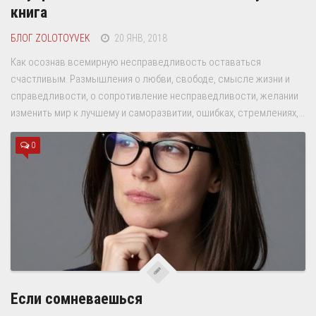
книга
БЛОГ ZOLOTOYVEK
20 ЯНВ, 2018
Как осознав всемирную несправедливость оставаться
счастливым. Размышления о любви, свободе, смысле жизни и
справедливости, о сопротивление несправедливости, желании
изменить мир к лучшему и саморазвитии, ошибках, стремлениях,...
0
Если сомневаешься