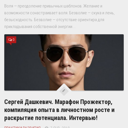
Воля — преодоление привычных шаблонов. Желание и
возможности сонастраивает воля. Безволие — скука и лень,
безысходность. Безволие — отсутствие ориентира для
прикладывания собственной энергии....
0
Сергей Дашкевич. Марафон Прожектор,
компиляция опыта в личностном росте и
раскрытие потенциала. Интервью!