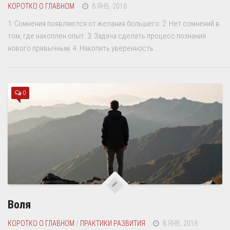
КОРОТКО О ГЛАВНОМ
8 ЯНВ, 2018
1. Сомнения появляются от желания большего. 2. Нет сомнений в
том, где накоплен опыт. 3. Задача сделать процесс познания
нового привычным. 4. Накопить уверенность...
0
Воля
КОРОТКО О ГЛАВНОМ
/
ПРАКТИКИ РАЗВИТИЯ
8 ЯНВ, 2018