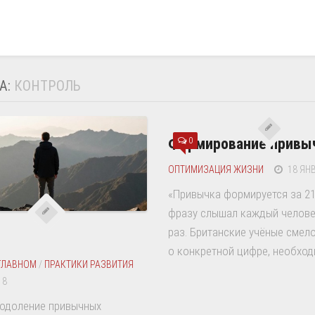
А:
КОНТРОЛЬ
Формирование привы
0
ОПТИМИЗАЦИЯ ЖИЗНИ
18 ЯНВ
«Привычка формируется за 21
фразу слышал каждый челове
раз. Британские учёные смел
о конкретной цифре, необходи
ГЛАВНОМ
/
ПРАКТИКИ РАЗВИТИЯ
18
еодоление привычных