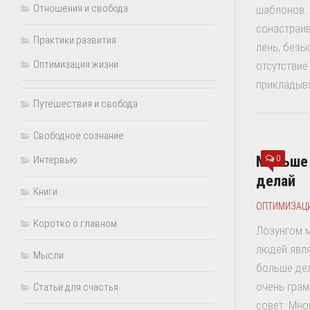
Отношения и свобода
шаблонов.
сонастраив
Практики развития
лень, безы
Оптимизация жизни
отсутствие
прикладыва
Путешествия и свобода
Свободное сознание
Меньше
Интервью
0
делай
Книги
ОПТИМИЗАЦ
Коротко о главном
Лозунгом м
людей явля
Мысли
больше дел
очень грам
Статьи для счастья
совет. Мног