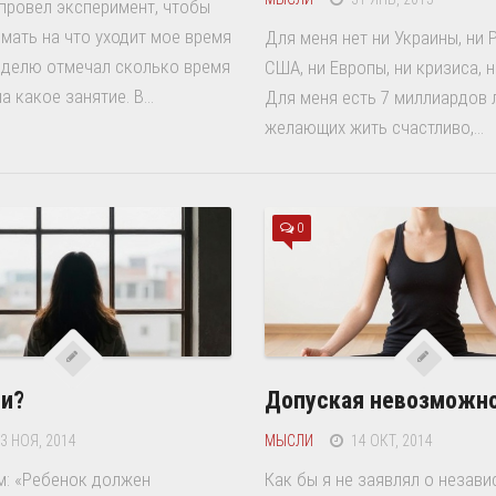
провел эксперимент, чтобы
мать на что уходит мое время
Для меня нет ни Украины, ни 
еделю отмечал сколько время
США, ни Европы, ни кризиса, н
а какое занятие. В...
Для меня есть 7 миллиардов 
желающих жить счастливо,...
0
и?
Допуская невозможн
3 НОЯ, 2014
МЫСЛИ
14 ОКТ, 2014
м: «Ребенок должен
Как бы я не заявлял о незави