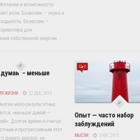
 Желание и возможности
ает воля. Безволие — скука и
сходность. Безволие —
 ориентира для
ния собственной энергии....
0
 думай — меньше
ИЯ ЖИЗНИ
27 ДЕК, 2015
ногих мало-результатных
ется: «меньше думай —
Опыт — часто набор
ай«. Долгое время я считал
заблуждений
отным и прогрессивным этот
МЫСЛИ
3 АВГ, 2015
о думать вредно, не...