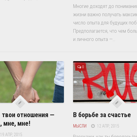
Многие доходят до понимания
жизни важно получать макси
число опыта для будущих поб
Предполагается, что чем бол
и личного опыта —...
0
о твои отношения —
В борьбе за счастье
, мне, мне!
МЫСЛИ
12 АПР, 2015
19 АПР, 2015
Расскажи, как ты боролась/с