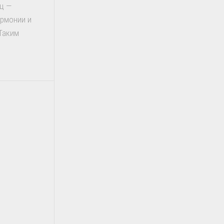
иц —
армонии и
Таким