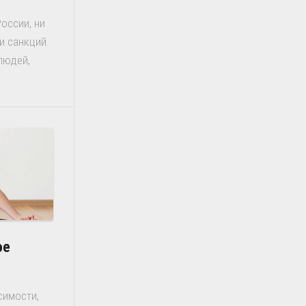
России, ни
и санкций.
людей,
ое
симости,