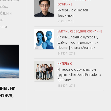
СОЗНАНИЕ
небо,
Интервью с Настей
бами и
Травкиной
ак
21 СЕН, 2018
чем...
МЫСЛИ
/
СВОБОДНОЕ СОЗНАНИЕ
Размышления о чуткости,
шаблонности, восприятии.
После фильма «Аватар».
24 ИЮЛ, 2018
ИНТЕРВЬЮ
Интервью с вокалистом
группы «The Dead President»
Артёмом
18 ИЮЛ, 2018
ины, ни
изиса,