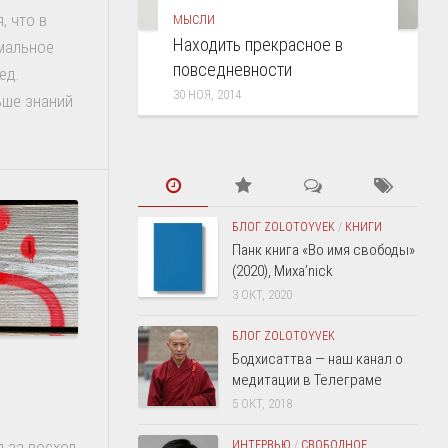
, что в
МЫСЛИ
Находить прекрасное в
мальное
повседневности
ед.
30 НОЯ, 2014
ьше знаний
БЛОГ ZOLOTOYVEK
/
КНИГИ
Панк книга «Во имя свободы»
(2020), Миха’nick
3 ОКТ, 2020
БЛОГ ZOLOTOYVEK
Бодхисаттва — наш канал о
медитации в Телеграме
5 ОКТ, 2018
я за восход
ИНТЕРВЬЮ
/
СВОБОДНОЕ