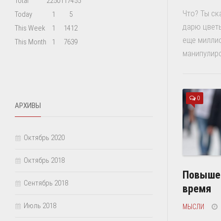
Total
2250
117455
Что? Ты ск
Today
1
5
дарю цветы
This Week
1
1412
еще миллио
This Month
1
7639
манипулиро
0
АРХИВЫ
Октябрь 2020
Октябрь 2018
Повышен
Сентябрь 2018
время
Июль 2018
МЫСЛИ