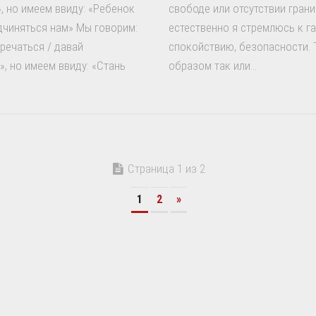
, но имеем ввиду: «Ребенок
свободе или отсутствии гран
чиняться нам» Мы говорим:
естественно я стремлюсь к г
речаться / давай
спокойствию, безопасности. 
, но имеем ввиду: «Стань
образом так или...
Страница 1 из 2
1
2
»