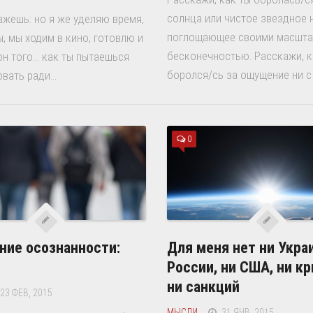
солнца или чистое звездное 
ажешь: но я же уделяю время,
поглощающее своими масшта
, мы ходим в кино, готовлю и
бесконечностью. Расскажи, к
н того… как ты пытаешься
боролся/сь за ощущение ни с 
вать ради...
0
ие осознанности:
Для меня нет ни Укра
России, ни США, ни кр
ни санкций
23 ФЕВ, 2015
МЫСЛИ
31 ЯНВ, 2015