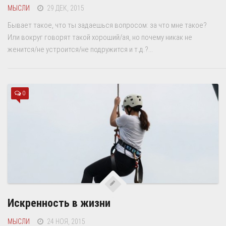
МЫСЛИ
29 ДЕК, 2015
Бывает такое, что ты задаешься вопросом: за что мне такое?
Или вокруг говорят такой хороший/ая, но почему никак не
женится/не устроится/не подружится и т.д.?...
0
Искренность в жизни
МЫСЛИ
24 НОЯ, 2015