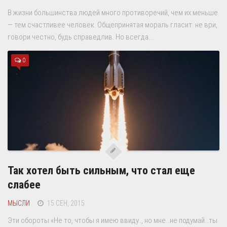
В жизни большинства людей много противоречий, чем их меньше
— тем счастливее человек. Общепринятая мораль гласит: не ври,
говори честно, будь справедлив. Но всегда...
0
Так хотел быть сильным, что стал еще
слабее
МЫСЛИ
15 СЕН, 2015
Эти обороты «Не то, чтобы я имею ввиду.., но мне…не подумай…ты