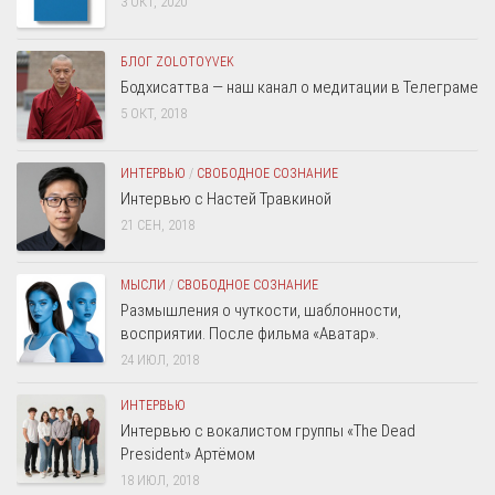
3 ОКТ, 2020
БЛОГ ZOLOTOYVEK
Бодхисаттва — наш канал о медитации в Телеграме
5 ОКТ, 2018
ИНТЕРВЬЮ
/
СВОБОДНОЕ СОЗНАНИЕ
Интервью с Настей Травкиной
21 СЕН, 2018
МЫСЛИ
/
СВОБОДНОЕ СОЗНАНИЕ
Размышления о чуткости, шаблонности,
восприятии. После фильма «Аватар».
24 ИЮЛ, 2018
ИНТЕРВЬЮ
Интервью с вокалистом группы «The Dead
President» Артёмом
18 ИЮЛ, 2018