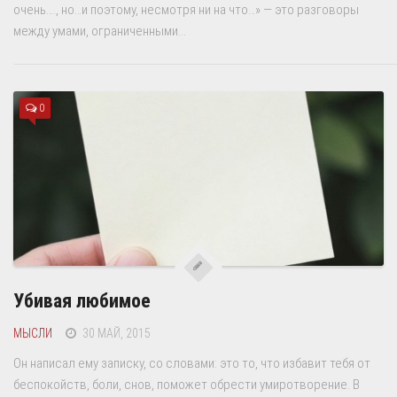
очень…., но…и поэтому, несмотря ни на что…» — это разговоры
между умами, ограниченными...
0
Убивая любимое
МЫСЛИ
30 МАЙ, 2015
Он написал ему записку, со словами: это то, что избавит тебя от
беспокойств, боли, снов, поможет обрести умиротворение. В