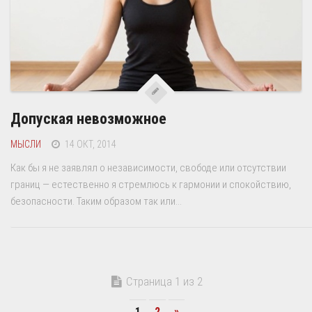
Допуская невозможное
МЫСЛИ
14 ОКТ, 2014
Как бы я не заявлял о независимости, свободе или отсутствии
границ — естественно я стремлюсь к гармонии и спокойствию,
безопасности. Таким образом так или...
Страница 1 из 2
1
2
»