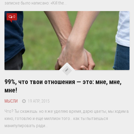
записке было написано: «Kill the...
0
99%, что твои отношения — это: мне, мне,
мне!
МЫСЛИ
19 АПР, 2015
Что? Ты скажешь: но я же уделяю время, дарю цветы, мы ходим в
кино, готовлю и еще миллион того… как ты пытаешься
манипулировать ради...