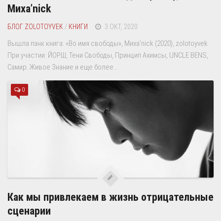
Миха’nick
БЛОГ ZOLOTOYVEK
/
КНИГИ
3 ОКТ, 2020
Вышла панк книга: «Во имя свободы», Миха’nick (2020), zolotoyvek
При участии: ЙОРШ, Тени Свободы, Принцип Ахимсы, UNCLE BENS,
Самир. Живое Знание и еще более...
0
Как мы привлекаем в жизнь отрицательные
сценарии