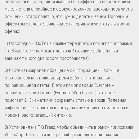
перевести в числа, какой именно был эффект, но по ощущениям:
мысли стали спокойнее и сфокусированнее, уменьшилось число
сомнений, стало понятно, что нужно делать и зачем. Побочным
эффектом стало желание навести порядок и чистоту и в других
сферах:
1) Освободил ~300 Гб на компьютере (в этом помогла программа:
TreeSize Free — помогает легко найти, какие файлы/папки
занимают много дискового пространства).
2) Систематизировал обращение с информацией, чтобы не
отвлекаться на чтение во время работы и откладывать
понравившиеся статьи. В этом помог сервис Evernote +
расширение для Chrome (Evernote Web Clipper), которое
помогает 2–3 нажатиями сохранять статью в архив. Полезная
информация не теряется и доступна для чтения со смартфона в
момент, располагающий к чтению.
3) Установил (на ПК) Franz, чтобы объединить в одном приложении
WhatsApp, Telegram и почту Gmail. Громоздкое приложение,