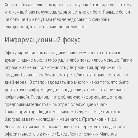
Хочется бегать еще и ожидаешь следующей тренировки, потому
что каждый раз получаешь удовольствие от бега. Раньше бегал
не больше 1 км по утрам (без чередования с ходьбой и
ежедневно), что не вызывало энтузиазма.
Информационный фокус
Сфокусировавшись на создании сайтов — только об этом и
думал, лишние мысли либо ушли, либо появлялись меньше. Таким
образом замечал возможности для развития, продвижения,
продаж. Сначала пробовал смотреть/читать только по теме, но
дней через 10 стало надоедать (во многом из-за того, что было
достаточно информации для внедрения, а новая становилась
избыточной). Расширил потребляемую информацию до темы
предпринимательства и смотрел следующие каналы:
Трансформатор, Люди дела, Бизнес Секреты. Еще смотрел
биографии великих людей и меценатов (Третьяков и т. д.).
Впоследствии нашел схожий опыт экспериментов над своей
эффективностью в книге «Джедайские техники» Максима