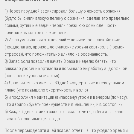
1) Через пару дней зафиксировал большую ясность сознания
(будто бы сняли вязкую пелену с сознания, сделав его предельно
ясным), рутинные задачи теряли прежнюю осмысленность,
появлялись конкретные решения.
2) Из-за уменьшения отвлечений — повысилось спокойствие
(предполагаю, произошло снижение уровня кортизола (гормон
стресса)), что положительно влияло на осознанность.
3) Запас воли позволил начать 3 раза в неделю бегать, что
снижало уровень кортизола и повышало выработку эндорфинов
(повышение уровня счастья).
4) Дополнительно ввел на 30 дней воздержание в сексуальном
плане (что повышало энергичность и волю)
5) и продолжил медитации (випассану) утром и вечером (по часу),
что дарило «букет» преимуществ и в мышлении, и в состоянии.
6) Каждый день ставил задачи и писал отчеты, с 6-го дня начал
писать 2 основные цели года.
После первых десяти дней подвел отчет: на что уходило время и