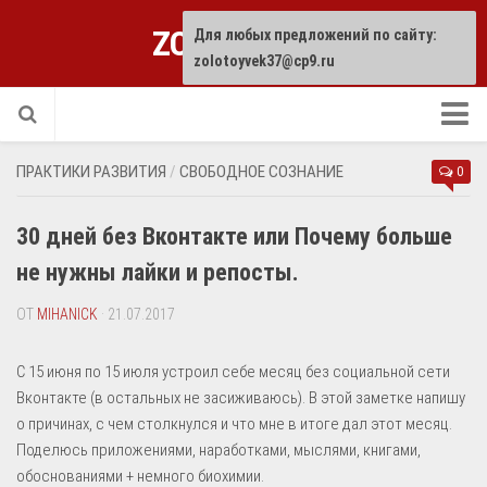
ZOLOTOYVEK
Для любых предложений по сайту:
zolotoyvek37@cp9.ru
Прислать статью
ПРАКТИКИ РАЗВИТИЯ
/
СВОБОДНОЕ СОЗНАНИЕ
0
30 дней без Вконтакте или Почему больше
не нужны лайки и репосты.
ОТ
MIHANICK
· 21.07.2017
С 15 июня по 15 июля устроил себе месяц без социальной сети
Вконтакте (в остальных не засиживаюсь). В этой заметке напишу
о причинах, с чем столкнулся и что мне в итоге дал этот месяц.
Поделюсь приложениями, наработками, мыслями, книгами,
обоснованиями + немного биохимии.