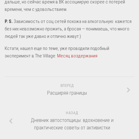
дальше, но сейчас время в ВК ассоциирую скорее с потерей
времени, чем с удовольствием.
P. S.
Зависимость от соц.сетей похожа на алкогольную: кажется
без них невозможно прожить, а бросая — понимаешь, что много
людей так уже давно и отлично живут:)
Кстати, нашел еще по теме, уже проводили подобный
эксперимент в The Village:
Месяц воздержания
ВПЕРЕД
Расширяя границы
НАЗАД
Дневник автостопщицы: вдохновение и
практические советы от активистки