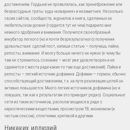
достижениям. Гордыня не проявлялась, как пренебрежение или
безрассудные траты: куда «коварнее» и незаметнее. Несколько
своих сайтов, сообществ, журналов и книга, сделанных на
любительском уровне (гордится тут не чем) подарило мне
немного одобрения и внимания. Получился своеобразный
инкубатор легкого (но и почти безрезультатного) получения
удовольствия: сделай пост, напиши статью — получишь лайки,
репосты, внимание. И мозгу больше ничего не нужно (к чему бы
там не стремилось сознание — мозг уже удовлетворен и не
сдвинется с места ради каких-то там еще достижений). Лайки и
репосты — легкий источник дофамина. Дофамин — гормон, обычно
способствующий достижениям, т.к. на пути реализации целей он
активно повышается. Много легких источников дофамина (но и
ловушек, так как к результатам это приводит редко). Социальные
сети из таких источников, располагающихся в ряде с
наркотическими веществами, просмотром ТВ, анонизмом (и
частым сексом), сплетнями, критикой и другими.
Никаких иллюзий