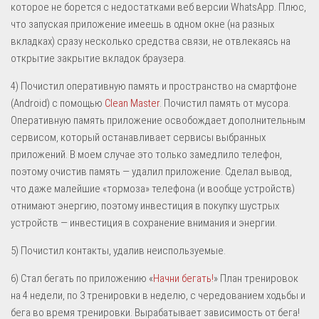
которое не борется с недостатками веб версии WhatsApp. Плюс,
что запуская приложение имеешь в одном окне (на разных
вкладках) сразу несколько средства связи, не отвлекаясь на
открытие закрытие вкладок браузера.
4) Почистил оперативную память и пространство на смартфоне
(Android) с помощью
Clean Master
. Почистил память от мусора.
Оперативную память приложение освобождает дополнительным
сервисом, который останавливает сервисы выбранных
приложений. В моем случае это только замедлило телефон,
поэтому очистив память — удалил приложение. Сделал вывод,
что даже малейшие «тормоза» телефона (и вообще устройств)
отнимают энергию, поэтому инвестиция в покупку шустрых
устройств — инвестиция в сохранение внимания и энергии.
5) Почистил контакты, удалив неиспользуемые.
6) Стал бегать по приложению «
Начни бегать!
» План тренировок
на 4 недели, по 3 тренировки в неделю, с чередованием ходьбы и
бега во время тренировки. Вырабатывает зависимость от бега!