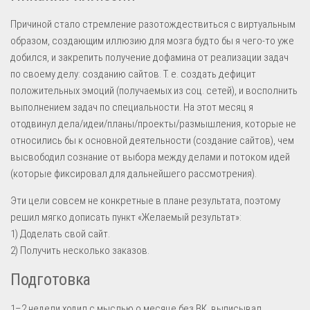
Причиной стало стремление разотождествиться с виртуальным
образом, создающим иллюзию для мозга будто бы я чего-то уже
добился, и закрепить получение дофамина от реализации задач
по своему делу: созданию сайтов. Т. е. создать дефицит
положительных эмоций (получаемых из соц. сетей), и восполнить
выполнением задач по специальности. На этот месяц я
отодвинул дела/идеи/планы/проекты/размышления, которые не
относились бы к основной деятельности (создание сайтов), чем
высвободил сознание от выбора между делами и потоком идей
(которые фиксировал для дальнейшего рассмотрения).
Эти цели совсем не конкретные в плане результата, поэтому
решил мягко дописать пункт «Желаемый результат»:
1) Доделать свой сайт.
2) Получить несколько заказов.
Подготовка
1–2 недели ходил с мыслью о месяце без ВК, выписывал