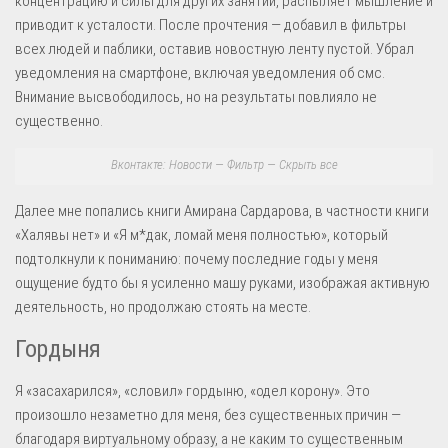
концентрацию и силы для других занятий, распыляет мышление и
приводит к усталости. После прочтения — добавил в фильтры
всех людей и паблики, оставив новостную ленту пустой. Убрал
уведомления на смартфоне, включая уведомления об смс.
Внимание высвободилось, но на результаты повлияло не
существенно.
Вконтакте: Новости — Фильтр — Скрыть все
Далее мне попались книги Амирана Сардарова, в частности книги
«Халявы нет» и «Я м*дак, ломай меня полностью», который
подтолкнули к пониманию: почему последние годы у меня
ощущение будто бы я усиленно машу руками, изображая активную
деятельность, но продолжаю стоять на месте.
Гордыня
Я «засахарился», «словил» гордыню, «одел корону». Это
произошло незаметно для меня, без существенных причин —
благодаря виртуальному образу, а не каким то существенным