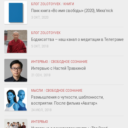
БЛОГ ZOLOTOYVEK
/
КНИГИ
Панк книга «Во имя свободы» (2020), Миха’nick
3 ОКТ, 2020
БЛОГ ZOLOTOYVEK
Бодхисаттва — наш канал о медитации в Телеграме
5 ОКТ, 2018
ИНТЕРВЬЮ
/
СВОБОДНОЕ СОЗНАНИЕ
Интервью с Настей Травкиной
21 СЕН, 2018
МЫСЛИ
/
СВОБОДНОЕ СОЗНАНИЕ
Размышления о чуткости, шаблонности,
восприятии. После фильма «Аватар».
24 ИЮЛ, 2018
ИНТЕРВЬЮ