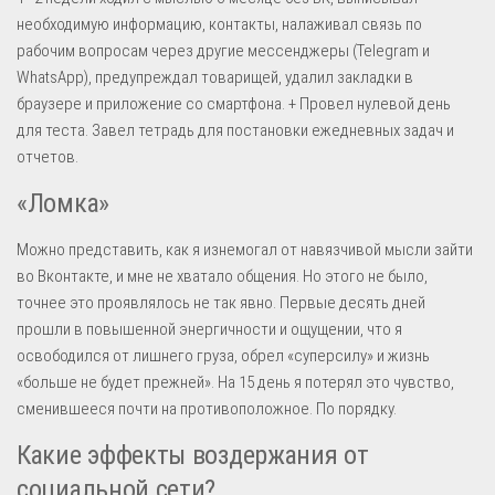
необходимую информацию, контакты, налаживал связь по
рабочим вопросам через другие мессенджеры (Telegram и
WhatsApp), предупреждал товарищей, удалил закладки в
браузере и приложение со смартфона. + Провел нулевой день
для теста. Завел тетрадь для постановки ежедневных задач и
отчетов.
«Ломка»
Можно представить, как я изнемогал от навязчивой мысли зайти
во Вконтакте, и мне не хватало общения. Но этого не было,
точнее это проявлялось не так явно. Первые десять дней
прошли в повышенной энергичности и ощущении, что я
освободился от лишнего груза, обрел «суперсилу» и жизнь
«больше не будет прежней». На 15 день я потерял это чувство,
сменившееся почти на противоположное. По порядку.
Какие эффекты воздержания от
социальной сети?