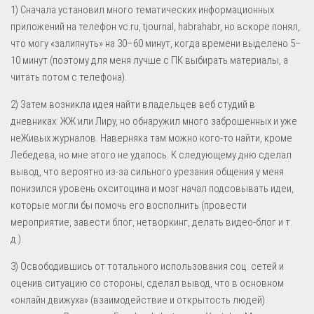
1) Сначала установил много тематических информационных
приложений на телефон vc.ru, tjournal, habrahabr, но вскоре понял,
что могу «залипнуть» на 30–60 минут, когда времени выделено 5–
10 минут (поэтому для меня лучше с ПК выбирать материалы, а
читать потом с телефона).
2) Затем возникла идея найти владельцев веб студий в
дневниках: ЖЖ или Лиру, но обнаружил много заброшенных и уже
неЖивых журналов. Наверняка там можно кого-то найти, кроме
Лебедева, но мне этого не удалось. К следующему дню сделал
вывод, что вероятно из-за сильного урезания общения у меня
понизился уровень окситоцина и мозг начал подсовывать идеи,
которые могли бы помочь его восполнить (провести
мероприятие, завести блог, нетворкинг, делать видео-блог и т.
д.).
3) Освободившись от тотального использования соц. сетей и
оценив ситуацию со стороны, сделал вывод, что в основном
«онлайн движуха» (взаимодействие и открытость людей)