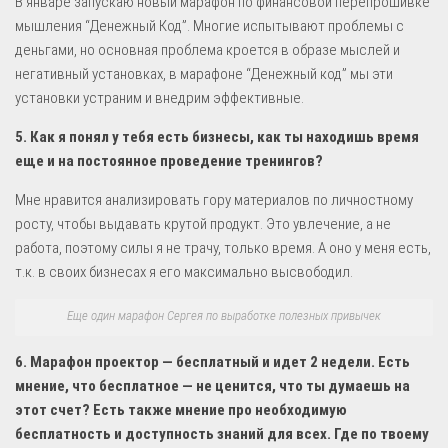
В январе запускаю новый марафон по финансовой перепрошивке
мышления “Денежный Код”. Многие испытывают проблемы с
деньгами, но основная проблема кроется в образе мыслей и
негативный установках, в марафоне “Денежный код” мы эти
установки устраним и внедрим эффективные.
5. Как я понял у тебя есть бизнесы, как ты находишь время
еще и на постоянное проведение тренингов?
Мне нравится анализировать гору материалов по личностному
росту, чтобы выдавать крутой продукт. Это увлечение, а не
работа, поэтому силы я не трачу, только время. А оно у меня есть,
т.к. в своих бизнесах я его максимально высвободил.
Еще один марафон Сергея по выработке полезных привычек
6. Марафон проектор — бесплатный и идет 2 недели. Есть
мнение, что бесплатное — не ценится, что ты думаешь на
этот счет? Есть также мнение про необходимую
бесплатность и доступность знаний для всех. Где по твоему