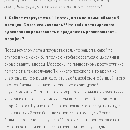
знает). Благодарю, что согласился ответить на вопросы!
1. Сейчас стартует уже 11 поток, а это по меньшей мере 5
месяцев. С чего все началось? Что тебя мотивировало/
вдохновляло реализовать и продолжать реализовывать
марафон?
Перед началом лета я почувствовал, что зашел в какой то
ступор и мне нужен был толчок, чтобы собраться с мыслями и
снова рвануть вперед. Марафоны по личностному росту отлично
помогают в таких случаях. Т.к. ничего похожего в то время не
стартовало, то я решил сделать свой марафон, чтобы пройти его
самому. Заодно пригласил несколько своих друзей
поучаствовать. После того, как марафон закончился и участники
написали отзывы, то на меня посыпались просьбы провести
второй поток. Ну мне это было несложно, я его запустил и туда
записалось в 2 раза больше человек. Потом еще в 2 раза
больше. Вот теперь запускаю 11 поток и этот процесс уже нет
смысла останавливать, раз он приносит пользу людям.