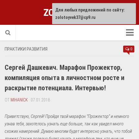
ZOLOTOYVEK
Для любых предложений по сайту:
zolotoyvek37@cp9.ru
Прислать статью
ПРАКТИКИ РАЗВИТИЯ
0
Сергей Дашкевич. Марафон Прожектор,
компиляция опыта в личностном росте и
раскрытие потенциала. Интервью!
ОТ
MIHANICK
· 07.01.2018
Приветствую, Сергей! Пройдя твой марафон “Прожектор” и немного
узнав тебя, захотелось узнать еще больше, так как увидел много
схожих намерений. Думаю многим будет интересно узнать, что тобой
движет (также полезно будет узнать о марафоне тем, кто еще не