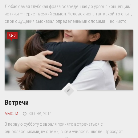
Любая самая глубокая фраза возведенная до уровня концепции/
истины — теряет всякий смысл. Человек испытал какой-то опыт,
свои ощущения высказал определенными словами — но никто,...
0
Встречи
МЫСЛИ
30 ЯНВ, 2014
В первую субботу февраля принято встречаться с
одноклассниками, ну с теми, с кем учился в школе. Проходят