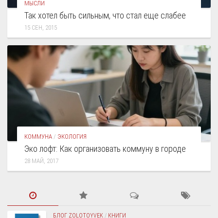
МЫСЛИ
Так хотел быть сильным, что стал еще слабее
15 СЕН, 2015
КОММУНА
/
ЭКОЛОГИЯ
Эко лофт: Как организовать коммуну в городе
28 МАЙ, 2017
БЛОГ ZOLOTOYVEK
/
КНИГИ