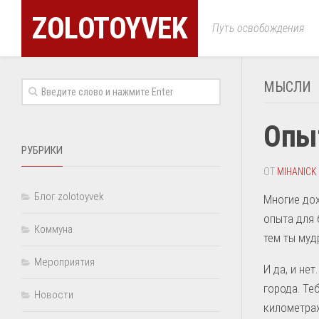
ZOLOTOYVEK
Путь освобождения
МЫСЛИ
Опыт
РУБРИКИ
ОТ
MIHANICK
Блог zolotoyvek
Многие дох
опыта для 
Коммуна
тем ты муд
Мероприятия
И да, и не
города. Те
Новости
километрах