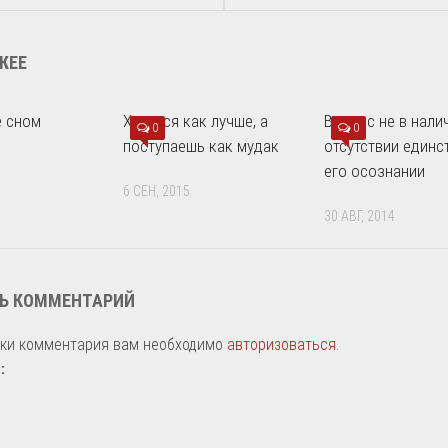
ЖЕЕ
е сном
Хочется как лучше, а
Вопрос не в нали
0
0
поступаешь как мудак
отсутствии единст
его осознании
6 СЕН, 2015
30 АВГ, 2014
Ь КОММЕНТАРИЙ
вки комментария вам необходимо
авторизоваться
.
: