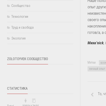
Наше полож
Сообщество
опыт други
неизвестен
Технологии
своего опы
накопления
Труд и свобода
готов/а, а
Экология
Миха’nick
,
ZOLOTOYVEK СООБЩЕСТВО
Метки:
воз
личный опыт
СТАТИСТИКА
То, ч