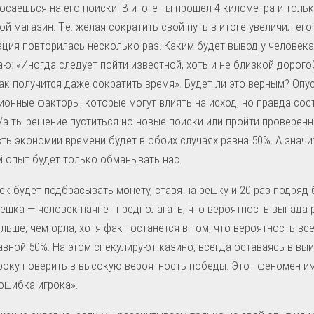
осаешься на его поиски. В итоге ты прошел 4 километра и толь
ой магазин. Т.е. желая сократить свой путь в итоге увеличил ег
ация повторилась несколько раз. Каким будет вывод у человека
ю: «Иногда следует пойти известной, хоть и не близкой дорого
ак получится даже сократить время». Будет ли это верным? Опу
онные факторы, которые могут влиять на исход, но правда сост
/а ты решение пуститься но новые поиски или пройти проверен
ь экономии времени будет в обоих случаях равна 50%. А значи
 опыт будет только обманывать нас.
ек будет подбрасывать монету, ставя на решку и 20 раз подряд 
ешка — человек начнет предполагать, что вероятность выпада 
льше, чем орла, хотя факт останется в том, что вероятность вс
авной 50%. На этом спекулируют казино, всегда оставаясь в вы
року поверить в высокую вероятность победы. Этот феномен и
ошибка игрока».