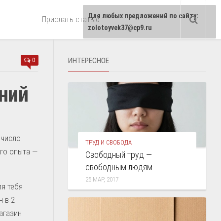
Для любых предложений по сайту:
Прислать статью
zolotoyvek37@cp9.ru
ИНТЕРЕСНОЕ
0
ний
 число
ТРУД И СВОБОДА
ого опыта —
Свободный труд —
свободным людям
25 МАР, 2017
ля тебя
н в 2
агазин