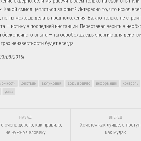
ение скверно, если мы рассчитываем только на свой опыт или
х. Какой смысл цепляться за опыт? Интересно то, что исход все
, но ты можешь делать предположения. Важно только не строит
та — истину в последней инстанции. Переставая верить в необ
 бесконечного опыта — ты освобождаешь энергию для действи
 страх неизвестности будет всегда.
 03/08/2015г
можности
действие
заблуждения
здесь и сейчас
информация
контроль
успех
НАЗАД
ВПЕРЕД
то очень дорого, как правило,
Хочется как лучше, а посту
не нужно человеку
как мудак