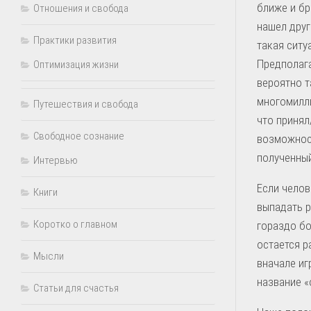
ближе и бр
Отношения и свобода
нашел друг
Практики развития
такая ситу
Предполага
Оптимизация жизни
вероятно т
многомилли
Путешествия и свобода
что принял
Свободное сознание
возможност
полученный
Интервью
Если челов
Книги
выпадать р
Коротко о главном
гораздо бо
остается р
Мысли
вначале иг
название «
Статьи для счастья