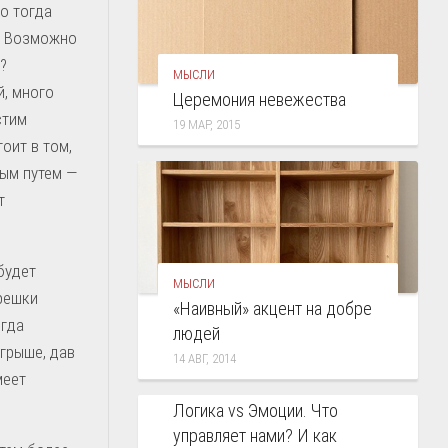
ко тогда
о. Возможно
?
МЫСЛИ
й, много
Церемония невежества
стим
19 МАР, 2015
оит в том,
ным путем —
т
будет
МЫСЛИ
решки
«Наивный» акцент на добре
егда
людей
игрыше, дав
14 АВГ, 2014
меет
КОРОТКО О ГЛАВНОМ
Логика vs Эмоции. Что
управляет нами? И как