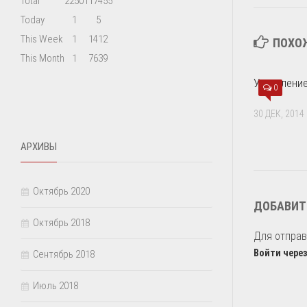
Total
2250
117455
Today
1
5
This Week
1
1412
ПОХО
This Month
1
7639
Управлени
0
30 ДЕК, 2014
АРХИВЫ
Октябрь 2020
ДОБАВИТ
Октябрь 2018
Для отпра
Войти через
Сентябрь 2018
Июль 2018