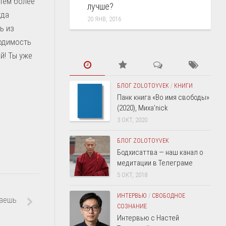
 тем более
лучше?
гда
20 ЯНВ, 2016
ь из
ходимость
й! Ты уже
БЛОГ ZOLOTOYVEK
/
КНИГИ
Панк книга «Во имя свободы»
(2020), Миха’nick
3 ОКТ, 2020
БЛОГ ZOLOTOYVEK
Бодхисаттва — наш канал о
медитации в Телеграме
5 ОКТ, 2018
ИНТЕРВЬЮ
/
СВОБОДНОЕ
паешь
СОЗНАНИЕ
Интервью с Настей